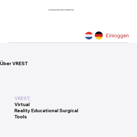
proving & improving competences
Einloggen
Über VREST
VREST,
Virtual
Reality Educational Surgical
Tools