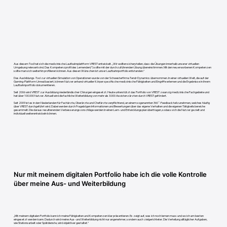
Aus diesem Tool hat sich die medizinische Laufbahnplattform VREST entwickelt. „Wir wollten sicherstellen, dass die Übungen innerhalb unserer virtuellen
Umgebung relevant sind. Das Kompetenzprofil des Lernenden(*) sollte mit der durchzuführenden Übung übereinstimmen. Mit den neu erworbenen Kompetenzen
sollte man sich weiterhin profilieren können. Aus diesen Wünschen ist unser Laufbahnportfolio entstanden.“
Das Ausbildungs-Tool zur virtuellen Simulation von Operationen wurde von der Schwesterfirma Tendr Dynamics übernommen. In einer virtuellen Welt, die auf der
Gaming-Plattform Unreal basiert, können Nutzer anhand virtueller Körper spezifische medizinische Fähigkeiten und Eingriffe erlernen und die Ergebnisse in ihrem
Laufbahnportfolio dokumentieren.
Seit 2006 wird VREST zur Ausbildung niederländischer Chirurgen eingesetzt. Heute unterstützt das Portfolio von VREST zwanzig medizinische Fachgebiete und
hat über 100.000 Nutzer. Aktuell wird die fachliche Weiterbildung von mehr als 3.000 Assistenzärzten durch VREST gefördert.
Seit 2009 ist es in den Niederlanden für Fachärzte, Oberärzte und Chefärzte verpflichtend, an einem sogenannten 360˚-Feedback teilzunehmen, welches häufig
über VREST durchgeführt wird. Dabei werden durch Fragebögen Informationen und Bewertungen über das eigene Verhalten und die eigenen Tätigkeitsbereiche
gesammelt. Die daraus resultierenden Verbesserungsvorschläge werden in einen Lern- und Entwicklungsplan übertragen, sodass sich die Nutzer gezielt und
individuell weiterentwickeln können.
Nur mit meinem digitalen Portfolio habe ich die volle Kontrolle
über meine Aus- und Weiterbildung
„Mit meinem digitalen Portfolio kann ich meine Fähigkeiten und Kompetenzen klar präsentieren. Es zeigt auf, was ich noch lernen muss und wo ich am besten
eingesetzt werden kann. Dadurch wird meine Aus- und Weiterbildung nicht nur angenehmer, sondern auch zielgerichteter. Die Verteilung alltäglicher Aufgaben,
wie Stationsarbeit oder Spätdienste, wird objektiver gestaltet.“