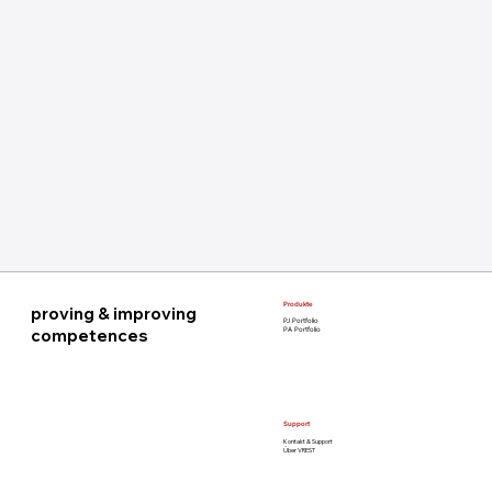
Produkte
proving & improving
PJ Portfolio
competences
PA Portfolio
Support
Kontakt & Support
Über VREST