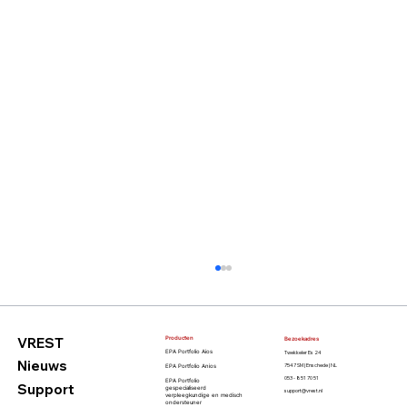
VREST
Producten
Bezoekadres
Twekkeler Es 24
EPA Portfolio Aios
Nieuws
7547 SM | Enschede | NL
EPA Portfolio Anios
053 - 851 70 51
EPA Portfolio
Support
gespecialiseerd
support@vrest.nl
verpleegkundige en
medisch
ondersteuner