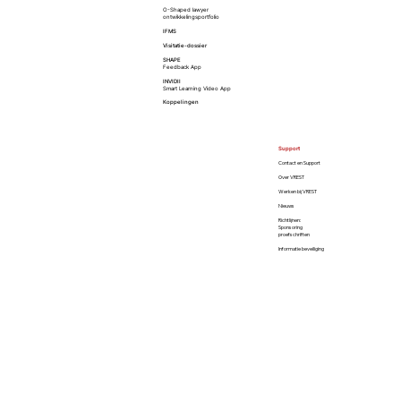
O-Shaped lawyer
ontwikkelingsportfolio
IFMS
Visitatie-dossier
SHAPE
VREST feliciteert Esmee Engelmann
Feedback App
INVIDII
met haar promotie
Smart Learning Video App
Koppelingen
Support
Contact en Support
Over VREST
Werken bij VREST
Nieuws
Richtlijnen:
Sponsoring
proefschriften
Informatie beveiliging