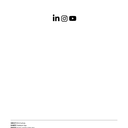
EPA Portfolio
VREST
Feedback App
SHAPE
Smart Learning Video App
INVIDII