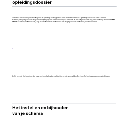
opleidingsdossier
Deze instructie is een algemene uitleg voor de opleiding van zorgprofessionals die met het EPA VVT opleidingsdossier van VREST werken.
Wanneer je inlogt in je account zie je waarschijnlijk gelijk het dashboard van jouw dossier. Is dit niet het geval, dan kun je je dossier terugvinden onder
Mijn
portfolio
. Wanneer je dit selecteert, volgt er een uitklapmenu met de dossiers die jij in je account hebt en die je kunt selecteren.
Rechts bovenin vind je de icoontjes waarmee je je startpagina kunt instellen, meldingen kunt bekijken, je profiel kunt aanpassen en kunt uitloggen.
Het instellen en bijhouden
van je schema