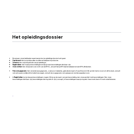
Het opleidingsdossier
Bovenaan zie je tabbladen waarmee je door je opleidingsdossier kunt gaan:
Dashboard
: hier kun je bijna alles invullen en bekijken in je dossier.
Schema
: hier vul je de periode van je opleiding in.
Registraties
: hier maak je beoordelingen en kijk je naar beoordelingen die klaar zijn.
Overzichten
: hier vind je een overzicht van de EPA's. Je kunt hier je EPA-lijsten bekijken en een EPA aftekenen.
Persoonsgegevens
: hier verander je je gegevens, zoals je e-mailadres, gebruikersnaam of wachtwoord. Klik op het memo-icoon om dit te doen. Je kunt
ook extra persoonlijke informatie toevoegen. Je kunt deze gegevens ook aanpassen via het poppetje-icoon.
In
Registraties
kun je nieuwe beoordelingen vragen. Klik je op de naam van een beoordeling, dan zie je een lijst met beoordelingen. Hier zie je
beoordelingen die klaar zijn, beoordelingen die nog niet af zijn (concept), of beoordelingen waar je nog iets mee moet doen of moet ondertekenen.