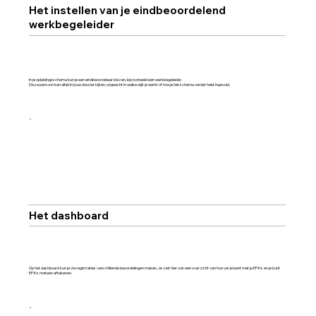
Het instellen van je eindbeoordelend
werkbegeleider
In je opleidingsschema kun je een eindbeoordelaar kiezen, bijvoorbeeld een werkbegeleider.
Deze persoon kan altijd in jouw dossier kijken, ongeacht in welke wijk je werkt of hoe je het schema verder hebt ingevuld.
Het dashboard
Op het dashboard kun je via registraties verschillende beoordelingen maken. Je ziet hier ook een overzicht van hoe ver je bent met je EPA’s en je kunt
EPA’s meteen aftekenen.