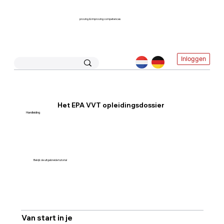
proving & improving competences
Inloggen
Het EPA VVT opleidingsdossier
Handleiding
Bekijk de uitgebreide tutorial
Van start in je