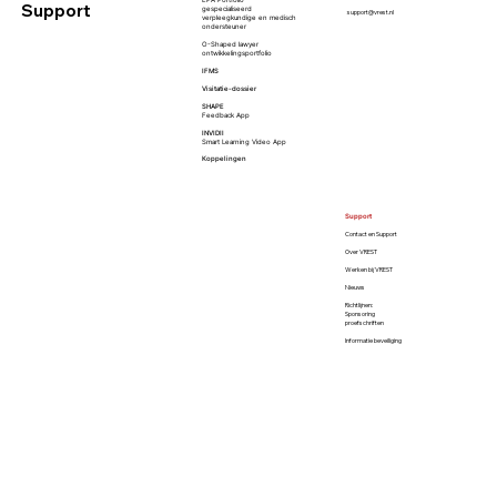
Support
gespecialiseerd
support@vrest.nl
verpleegkundige en
medisch
ondersteuner
O-Shaped lawyer
ontwikkelingsportfolio
IFMS
Visitatie-dossier
SHAPE
Feedback App
INVIDII
Smart Learning Video App
Koppelingen
Support
Contact en Support
Over VREST
Werken bij VREST
Nieuws
Richtlijnen:
Sponsoring
proefschriften
Informatie beveiliging