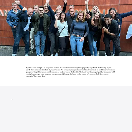
Onze cultuur
Bij VREST staat werkplezier hoog in het vaandel. We checken dan ook regelmatig bij je of je nog steeds doet waar je blij van
wordt. Jouw functie is niet statisch, maar flexibel. We bewegen graag met jou mee. We zijn een klein en hecht team en werken
graag met flexplekken zodat je niet vastroest. Heb jij een out of the box idee? Let us know! Nieuwsgierigheid vinden we namelijk
mooi. We staan open voor nieuwe ervaringen, dus wil jij jouw grote hobby met ons delen of heb je een leuk idee voor een
teamuitje? Kom maar door!