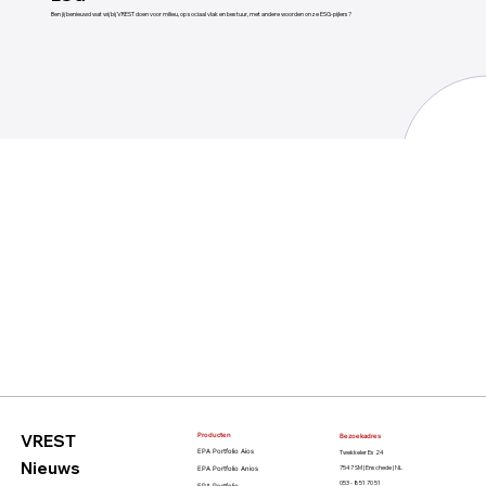
Ben jij benieuwd wat wij bij VREST doen voor milieu, op sociaal vlak en bestuur, met andere woorden onze ESG-pijlers?
VREST
Producten
Bezoekadres
Twekkeler Es 24
EPA Portfolio Aios
Nieuws
7547 SM | Enschede | NL
EPA Portfolio Anios
053 - 851 70 51
EPA Portfolio